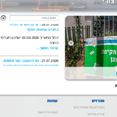
צורי
28.07.2026 -
עדכון תעריפי חנייה
בחניוני אחוזות החוף
החל מתאריך 02.08.2026 יעודכנו תעריפי
החניה
קרא/י המשך...
27.07.2026 -
מכרז פומבי מס` 5/2026
לתחזוקת תוכנת מערכת בקרת תנועה
בדרכים תת קרקעיות
אחוזות החוף בע"מ מזמינה בזאת קבלת
הצעות להתקשרות בחוזה לביצוע עבודות
תחזוקת תוכנת מערכת בקרה והכוונת
תנועה בדרכים תת קרקעיות, המופעלת
ומנוהלת על ידי חברת אחוזות החוף
קרא/י המשך...
המכרזים של אחוזות החוף
טופס יצירת קשר
ארכיון מכרזים
26.07.2026 -
מכרז פומבי מס` 8/2026