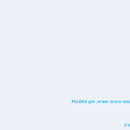
חברת אחוזות החוף בע"מ הוסמכה לתקן המחמיר של אבטחת נתוני כרטיסי אשראי, תקן PCI-DSS
ביב